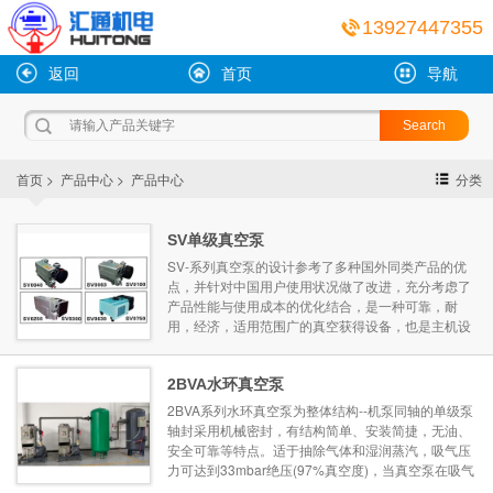
13927447355
返回
首页
导航
>
>
首页
产品中心
产品中心
分类
SV单级真空泵
SV-系列真空泵的设计参考了多种国外同类产品的优
点，并针对中国用户使用状况做了改进，充分考虑了
产品性能与使用成本的优化结合，是一种可靠，耐
用，经济，适用范围广的真空获得设备，也是主机设
备制造商配套及代替进口产品的理想选择。我司可为
用户配套出口型电机(适合台湾，日本，美洲的电源)
并提供OEM定制服务。 ...
2BVA水环真空泵
2BVA系列水环真空泵为整体结构--机泵同轴的单级泵
轴封采用机械密封，有结构简单、安装简捷，无油、
安全可靠等特点。适于抽除气体和湿润蒸汽，吸气压
力可达到33mbar绝压(97%真空度)，当真空泵在吸气
压力低于80mbar的状态下长期工作时，应联接汽蚀