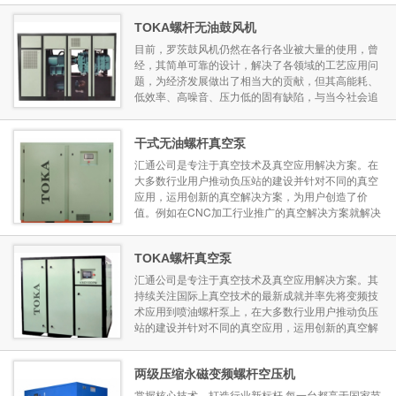
保护管以对泵进行保护，如配大气喷射器吸气压力可
TOKA螺杆无油鼓风机
达10mbar，喷射器可...
目前，罗茨鼓风机仍然在各行各业被大量的使用，曾
经，其简单可靠的设计，解决了各领域的工艺应用问
题，为经济发展做出了相当大的贡献，但其高能耗、
低效率、高噪音、压力低的固有缺陷，与当今社会追
求的绿色环保的环保，节能减排的大环境格格不入，
而无油螺杆技术，带来了高效率、低噪音的环保鼓风
机产品，将逐步淘汰技术过低...
干式无油螺杆真空泵
汇通公司是专注于真空技术及真空应用解决方案。在
大多数行业用户推动负压站的建设并针对不同的真空
应用，运用创新的真空解决方案，为用户创造了价
值。例如在CNC加工行业推广的真空解决方案就解决
了该行业小散乱、污水四溢、高能耗及环保处理问
题；而TOKA真空泵在取代行业内广泛使用的真空发
TOKA螺杆真空泵
生器后可节约85%的...
汇通公司是专注于真空技术及真空应用解决方案。其
持续关注国际上真空技术的最新成就并率先将变频技
术应用到喷油螺杆泵上，在大多数行业用户推动负压
站的建设并针对不同的真空应用，运用创新的真空解
决方案，为用户创造了价值。例如在CNC加工行业推
广的真空解决方案就解决了该行业小散乱、污水四
溢、高能耗及...
两级压缩永磁变频螺杆空压机
掌握核心技术，打造行业新标杆 每一台都高于国家节