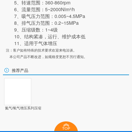
5
、转速范围：
360-860rpm
6
、流量范围：
5~2000Nlm
³
/h
7
、吸气压力范围：
0.005~4.5MPa
8
、排气压力范围：
0.2~15MPa
9
、压缩级数：
1~4
级
10
、结构紧凑，运行、维护成本低
11
、适用于气体增压
注：客户如有特殊的技术要求欢迎来电洽谈。
本公司产品不断改进，如规格变更恕不另行通知。
推荐产品
氮气/氧气增压系列压缩
机...